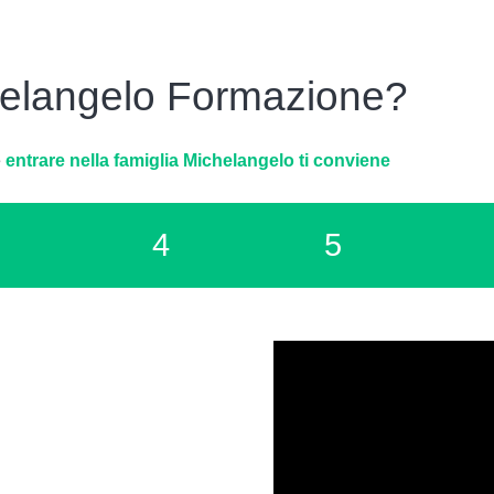
helangelo Formazione?
è
entrare nella famiglia Michelangelo ti conviene
4
5