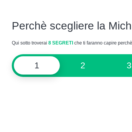
Perchè scegliere la Mic
Qui sotto troverai
8 SEGRETI
che ti faranno capire perch
1
2
3