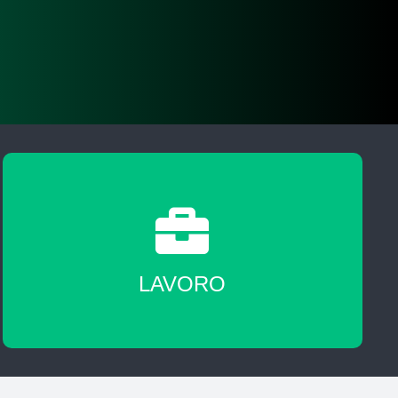
A fine corso sarai messo in contatto con
agenzie del lavoro nostre partner
LAVORO