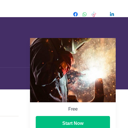
Free
Start Now