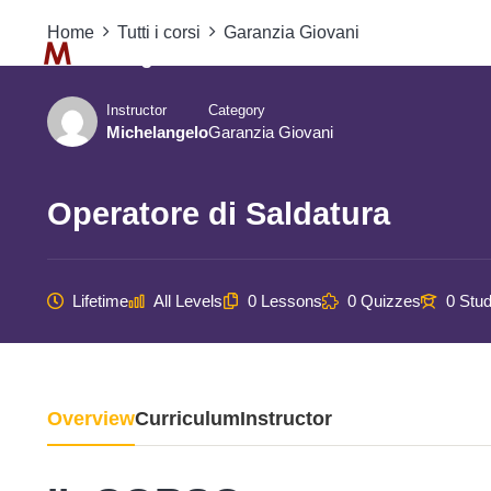
Home
Tutti i corsi
Garanzia Giovani
Instructor
Category
Michelangelo
Garanzia Giovani
Operatore di Saldatura
Lifetime
All Levels
0 Lessons
0 Quizzes
0 Stu
Overview
Curriculum
Instructor