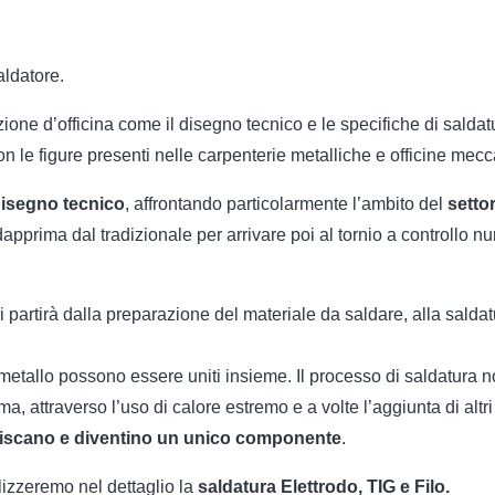
aldatore.
one d’officina come il disegno tecnico e le specifiche di saldat
n le figure presenti nelle carpenterie metalliche e officine mec
isegno tecnico
, affrontando particolarmente l’ambito del
setto
dapprima dal tradizionale per arrivare poi al tornio a controllo n
Si partirà dalla preparazione del materiale da saldare, alla saldat
metallo possono essere uniti insieme. Il processo di saldatura n
, attraverso l’uso di calore estremo e a volte l’aggiunta di altri
 uniscano e diventino un unico componente
.
lizzeremo nel dettaglio la
saldatura Elettrodo, TIG e Filo.