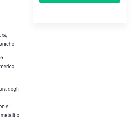
ura,
caniche.
re
umerico
ura degli
on si
 metalli o