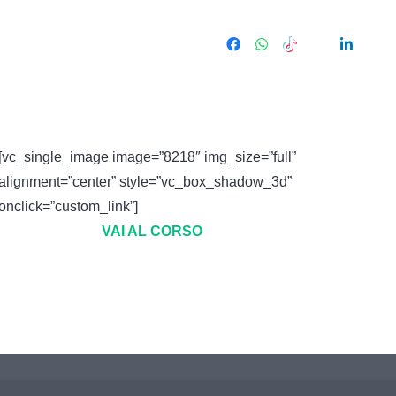
[vc_single_image image=”8218″ img_size=”full”
alignment=”center” style=”vc_box_shadow_3d”
onclick=”custom_link”]
VAI AL CORSO