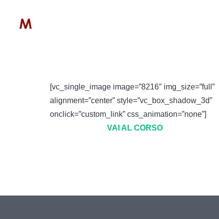
[vc_single_image image=”8216″ img_size=”full”
alignment=”center” style=”vc_box_shadow_3d”
onclick=”custom_link” css_animation=”none”]
VAI AL CORSO