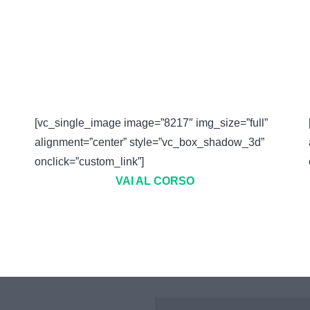
[vc_single_image image=”8217″ img_size=”full”
alignment=”center” style=”vc_box_shadow_3d”
onclick=”custom_link”]
VAI AL CORSO