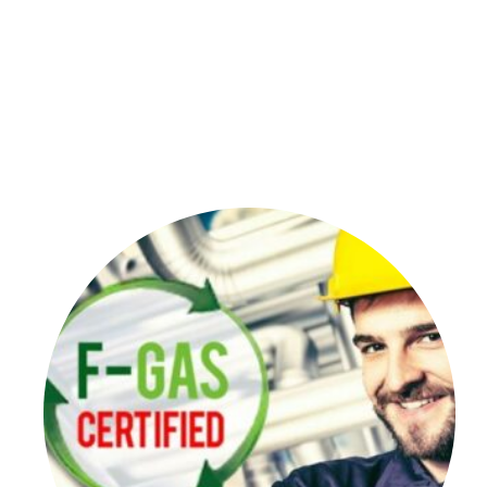
(di preparazione teorico pratica e prove simulate) 
ogni corsista disporrà di:
>credenziali d’accesso proprie alla piattaforma
>materiale di studio e di approfondimento
>test di verifica
>un tutor interno della Michelangelo che ti seguirà pe
Per dettagli sul programma del corso.
Per maggiori informazioni su “Patentino Ascensorista 
link
oppure allo 081 5317865 o a
marketing@michelangelo