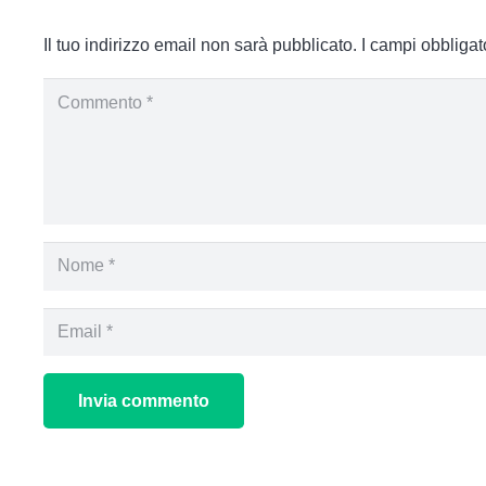
Per info, sul bando,
clicca qui
Il tuo indirizzo email non sarà pubblicato.
I campi obbliga
Alla
Michelangelo
, ti proponiamo due diversi
corsi di pr
Com’è strutturato il corso?
Alla Michelangelo abbiamo organizzato due tipologie di 
Ascensorista:
Corso in aula:
32 ore suddivise in parte teorica e p
di Somma Vesuviana (NA).
Invia commento
Corso in modalità blended:
16 ore in aula + un co