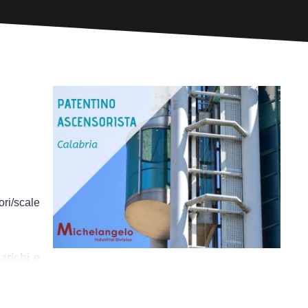
ri/scale
arichi e