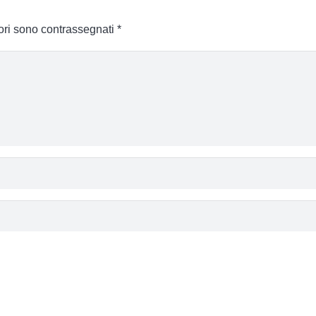
tori sono contrassegnati
*
eparazione all’esame
del Patentino Ascensorista.
corsi, volti al superamento dell’esame per l’ottenimento del P
ratica, da svolgersi presso le nostre aule e laboratori alla Mic
rso online con piattaforma e learning e tutor a distanza. La part