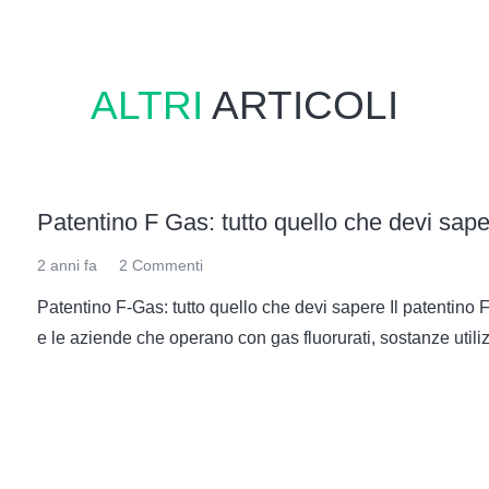
sarà svolta presso rivenditori e aziende
in Calabria
. Per il cors
ALTRI
ARTICOLI
r tutta la durata del corso e oltre
Patentino F Gas: tutto quello che devi sap
2 anni fa
2
Commenti
Patentino F-Gas: tutto quello che devi sapere Il patentino F
e le aziende che operano con gas fluorurati, sostanze utili
Calabria: come ottenerlo?”, ti invitiamo a contattarci al 
service.it