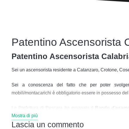
Patentino Ascensorista 
Patentino Ascensorista Calabri
Sei un ascensorista residente a Catanzaro, Crotone, Co
Sei a conoscenza del fatto che per poter svolgere 
mobili/montacarichi è obbligatorio essere in possesso de
La Prefettura di Pescara ha emanato il
Bando d’esame 
Mostra di più
apparecchi di sollevamento
.
Lascia un commento