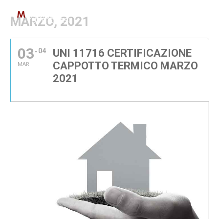
MARZO, 2021
TUTTI CORSI
PAR GOL
IMPIANTI E COSTRUZI
03
04
UNI 11716 CERTIFICAZIONE
CAPPOTTO TERMICO MARZO
MAR
2021