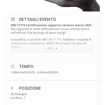
DETTAGLI EVENTO
UNI 11716 Certificazione cappotto termico marzo 2021
–
Stai seguendo le news sull’Ecobonus? La tua azienda lavora
nell’edilizia? Che tipologia di lavori svolgi?
La qualifica, in accordo alla
UNI 11716,
stabilisce i requisiti di
conoscenza, competenza, abilità dei posatori di cappotti
termici.
Altro
COME FARE PER OTTENERE LA UNI
11716 CERTIFICAZIONE CAPPOTTO
TERMICO MARZO 2021?
TEMPO
La certificazione è rivolta a coloro che già sono posatori di
3 (Mercoledì) 00:00 - 4 (Giovedì) 00:00
cappotto termico.
Seguirai un corso in modalità online oppure in presenza, al
termine del quale sosterrai l’esame con l’ente di certificazione.
POSIZIONE
Il corso pertanto si rivolge a chi svolge già questo lavoro, non
a chi deve “imparare il mestiere”.
Michelangelo
via Micco, 7
La sessione si terrà presso (disposizioni restrittive anti Covid
permettendo) presso la nostra scuola,
la Michelangelo di