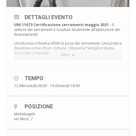
DETTAGLI EVENTO
UNI 11673 Certificazione serramenti maggio 2021
– Il
settore dei serramenti è ricaduto finalmente all’attenzione dei
finanziamenti!
L’ecobonus richiama infatti la posa dei serramenti. Una pratica
diventata ormai d’uso comune. Ottenerla? Semplice! Basta
avere tutti i requisiti!
Altro
Primo tra tutti: la certificazione come Posatore di serramenti
secondo la
UNI 11673
.
TEMPO
12 (Mercoledì) 09:00 - 14 (Venerdì) 18:00
LA UNI 11673: COSA DICE LA
NORMA?
La UNI 11673 è suddivisa in 4 parti e definisce diversi requisiti:
POSIZIONE
Verifica della progettazione
Michelangelo
via Micco, 7
Conoscenza, abilità e competenza del posatore