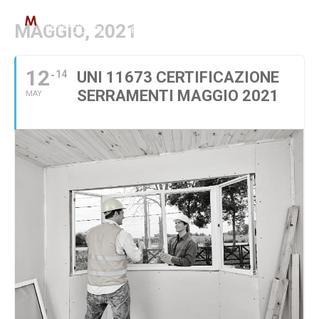
MAGGIO, 2021
TUTTI CORSI
PAR GOL
IMPIANTI E COSTRUZI
12
14
UNI 11673 CERTIFICAZIONE
SERRAMENTI MAGGIO 2021
MAY