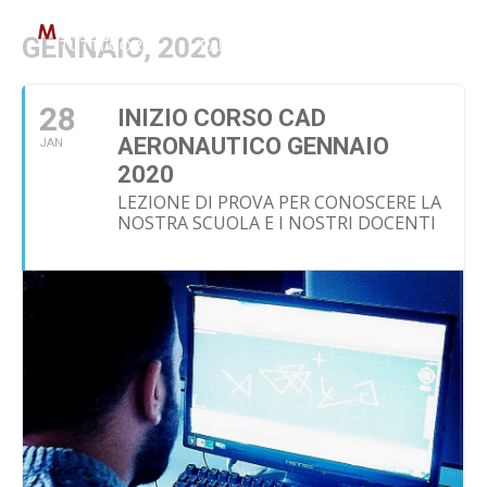
GENNAIO, 2020
TUTTI CORSI
PAR GOL
IMPIANTI E COSTRUZI
28
INIZIO CORSO CAD
AERONAUTICO GENNAIO
JAN
2020
LEZIONE DI PROVA PER CONOSCERE LA
NOSTRA SCUOLA E I NOSTRI DOCENTI