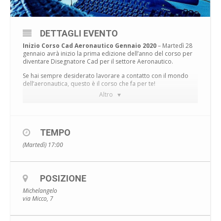
DETTAGLI EVENTO
Inizio Corso Cad Aeronautico Gennaio 2020
– Martedì 28
gennaio avrà inizio la prima edizione dell’anno del corso per
diventare Disegnatore Cad per il settore Aeronautico.
Se hai sempre desiderato lavorare a contatto con il mondo
dell’aeronautica, questo è il corso che fa per te!
Altro
Il corso si rivolge infatti ad appassionati del mondo della
meccanica di precisione, del disegno tecnico e
dell’aeronautica che desiderano trovare lavoro in tempi
TEMPO
brevissimi.
(Martedì) 17:00
Già, hai mai visto
quante offerte di lavoro
ci sono per
disegnatori nel settore aeronautico?
Prova a dare un’occhiata ai più importanti portali di ricerca
POSIZIONE
(come
Indeed
,
Infojobs
, ecc) e vedrai come iscriverti a questo
corso sarà il tuo colpo di fortuna del 2020.
Michelangelo
via Micco, 7