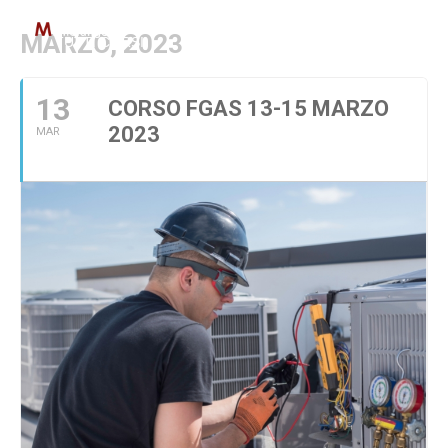
MARZO, 2023
TUTTI CORSI
PAR GOL
IMPIANTI E COSTRUZI
13
CORSO FGAS 13-15 MARZO
2023
MAR