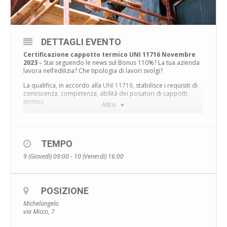
DETTAGLI EVENTO
Certificazione cappotto termico UNI 11716 Novembre
2023
– Stai seguendo le news sul Bonus 110%? La tua azienda
lavora nell’edilizia? Che tipologia di lavori svolgi?
La qualifica, in accordo alla
UNI 11716,
stabilisce i requisiti di
conoscenza, competenza, abilità dei posatori di cappotti
termici.
Altro
COME FARE PER OTTENERE LA UNI
11716 CERTIFICAZIONE CAPPOTTO
TERMICO NOVEMBRE 2023?
TEMPO
La certificazione è rivolta a coloro che già sono posatori di
9 (Giovedì) 09:00 - 10 (Venerdì) 16:00
cappotto termico, ossia a chi svolge già questo lavoro, non a
chi deve “imparare il mestiere”.
La sessione si terrà sulla nostra piattaforma e-learning in
POSIZIONE
videoconferenza. Solo l’esame si terrà presso la nostra sede,
la Michelangelo di Somma Vesuviana (NA) con ente
Michelangelo
riconosciuto
Accredia – l’Ente Italiano di Accreditamento
.
via Micco, 7
DATE CORSO ONLINE: