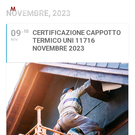
NOVEMBRE, 2023
TUTTI CORSI
PAR GOL
IMPIANTI E COSTRUZI
09
10
CERTIFICAZIONE CAPPOTTO
TERMICO UNI 11716
NOV
NOVEMBRE 2023