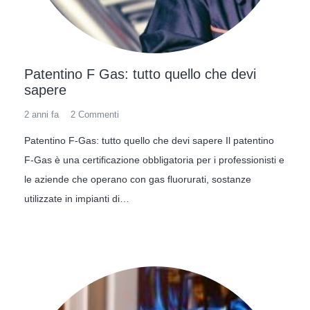
costruito in ambiente CAD.
Quindi il CAM elabora i codici necessari per
istruire le macchine all’esecuzione dei
movimenti necessari alla realizzazione delle
Patentino F Gas: tutto quello che devi
sapere
forme progettate.
2 anni fa
2
Commenti
Un esempio di utilizzo?
Patentino F-Gas: tutto quello che devi sapere Il patentino
Gli esempi di tali impieghi progettativi sono in
F-Gas è una certificazione obbligatoria per i professionisti e
realtà costantemente intorno a noi; le nostre
le aziende che operano con gas fluorurati, sostanze
auto sono interamente progettate tramite
utilizzate in impianti di…
software CAD, i cui file racchiudono l’assieme
di ogni singolo componente.
Al contempo però, i componenti così progettati,
sono quindi processati in ambiente CAM che
ne permette la realizzazione.