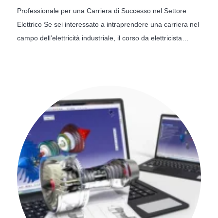
Professionale per una Carriera di Successo nel Settore
Telefono: 081 5317865 – 3249204867
Elettrico Se sei interessato a intraprendere una carriera nel
campo dell’elettricità industriale, il corso da elettricista…
Mail:
progettazione@formazionemichelangelo.it