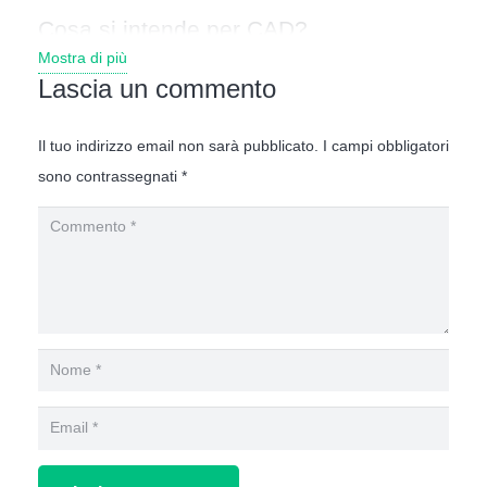
Cosa si intende per CAD?
Mostra di più
CAD sta per “
Computer Aided Design
” ovvero
Lascia un commento
disegno assistito al computer. Il termine infatti
rimanda all’uso di software specifici per la
Il tuo indirizzo email non sarà pubblicato.
I campi obbligatori
progettazione di componenti e lo sviluppo
sono contrassegnati
*
quindi dei relativi disegni, utilizzabili da operai,
architetti, progettisti etc.
Oggigiorno utilizziamo comunemente il termine
CAD per indicare in senso generale i vari campi
di impiego e funzionalità di tali programmi.
Attualmente utilizzano i CAD sia privati che
aziende per tutta una serie di applicazioni che li
rendono indispensabili per dare forma ai propri
progetti.