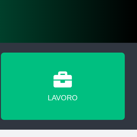
A fine corso sarai messo in contatto con
agenzie del lavoro nostre partner
LAVORO