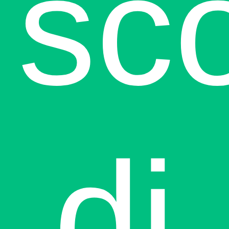
sco
di