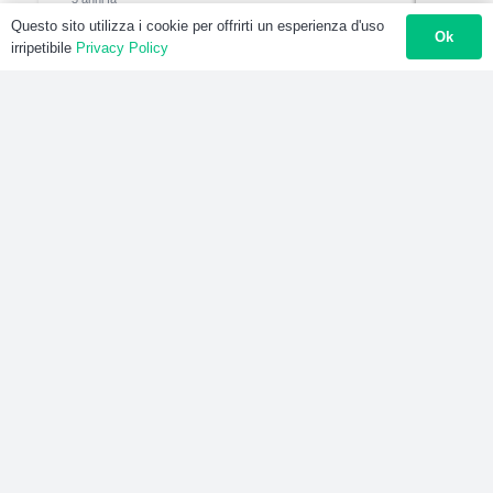
Questo sito utilizza i cookie per offrirti un esperienza d'uso
Responsabile Officina Tornitura e
Ok
irripetibile
Privacy Policy
Fresatura – 3° livello