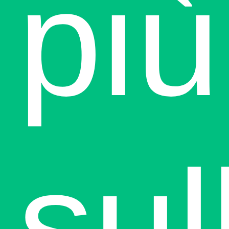
più
sul