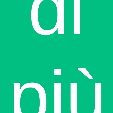
di
più