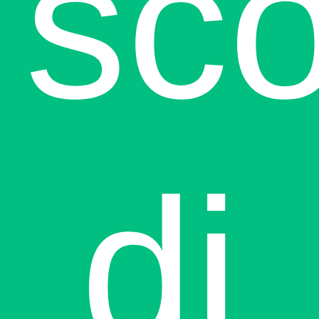
sco
di