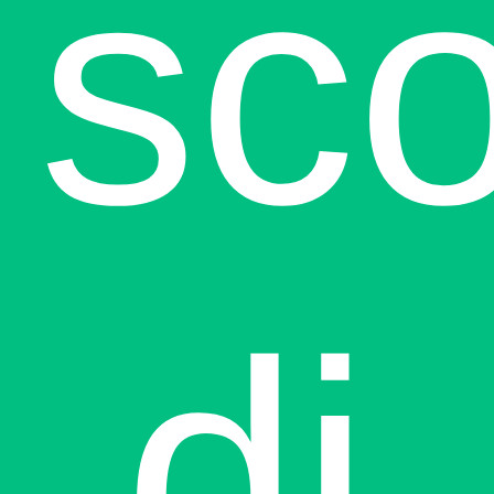
sco
di