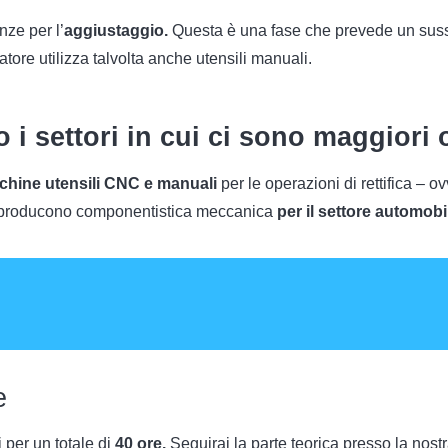
nze per l’
aggiustaggio.
Questa è una fase che prevede un susseg
icatore utilizza talvolta anche utensili manuali.
no i settori in cui ci sono maggiori
cchine utensili CNC e manuali
per le operazioni di rettifica – o
producono componentistica meccanica
per il settore automobi
e
i per un totale di
40 ore.
Seguirai la parte teorica presso la no