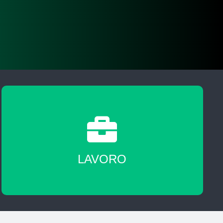
A fine corso sarai messo in contatto con
agenzie del lavoro nostre partner
LAVORO