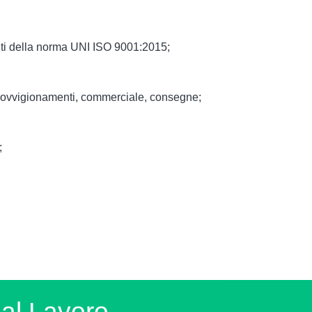
iti della norma UNI ISO 9001:2015;
approvvigionamenti, commerciale, consegne;
;
l Lavoro