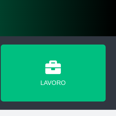
A fine corso sarai messo in contatto con
agenzie del lavoro nostre partner
LAVORO