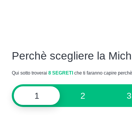
Perchè scegliere la Mic
Qui sotto troverai
8 SEGRETI
che ti faranno capire perch
1
2
3