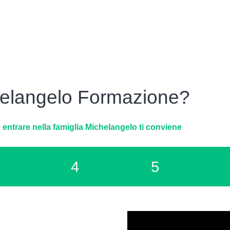
helangelo Formazione?
è
entrare nella famiglia Michelangelo ti conviene
4
5