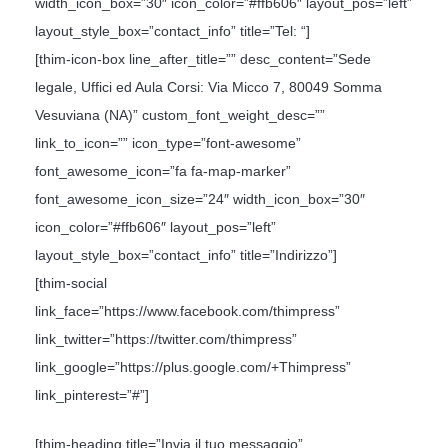
width_icon_box=”30″ icon_color=”#ffb606″ layout_pos=”left”
layout_style_box=”contact_info” title=”Tel: “]
[thim-icon-box line_after_title=”” desc_content=”Sede
legale, Uffici ed Aula Corsi: Via Micco 7, 80049 Somma
Vesuviana (NA)” custom_font_weight_desc=””
link_to_icon=”” icon_type=”font-awesome”
font_awesome_icon=”fa fa-map-marker”
font_awesome_icon_size=”24″ width_icon_box=”30″
icon_color=”#ffb606″ layout_pos=”left”
layout_style_box=”contact_info” title=”Indirizzo”]
[thim-social
link_face=”https://www.facebook.com/thimpress”
link_twitter=”https://twitter.com/thimpress”
link_google=”https://plus.google.com/+Thimpress”
link_pinterest=”#”]
[thim-heading title=”Invia il tuo messaggio”