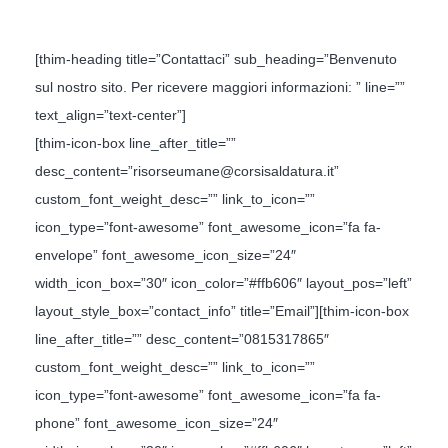
[thim-heading title=”Contattaci” sub_heading=”Benvenuto
sul nostro sito. Per ricevere maggiori informazioni: ” line=””
text_align=”text-center”]
[thim-icon-box line_after_title=””
desc_content=”risorseumane@corsisaldatura.it”
custom_font_weight_desc=”” link_to_icon=””
icon_type=”font-awesome” font_awesome_icon=”fa fa-
envelope” font_awesome_icon_size=”24″
width_icon_box=”30″ icon_color=”#ffb606″ layout_pos=”left”
layout_style_box=”contact_info” title=”Email”][thim-icon-box
line_after_title=”” desc_content=”0815317865″
custom_font_weight_desc=”” link_to_icon=””
icon_type=”font-awesome” font_awesome_icon=”fa fa-
phone” font_awesome_icon_size=”24″