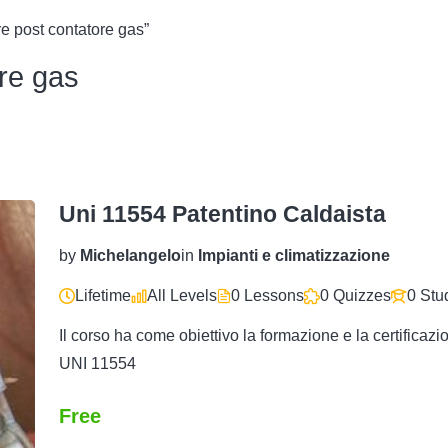
e post contatore gas”
ore gas
Uni 11554 Patentino Caldaista
by
Michelangelo
in
Impianti e climatizzazione
Lifetime
All Levels
0 Lessons
0 Quizzes
0 Stu
Il corso ha come obiettivo la formazione e la certifica
UNI 11554
Free