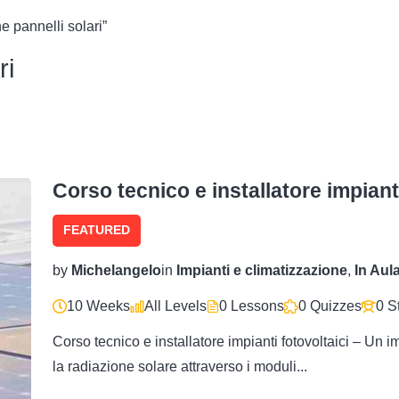
e pannelli solari”
ri
Corso tecnico e installatore impianti
FEATURED
by
Michelangelo
in
Impianti e climatizzazione
,
In Aul
10 Weeks
All Levels
0 Lessons
0 Quizzes
0 S
Corso tecnico e installatore impianti fotovoltaici – Un i
la radiazione solare attraverso i moduli...