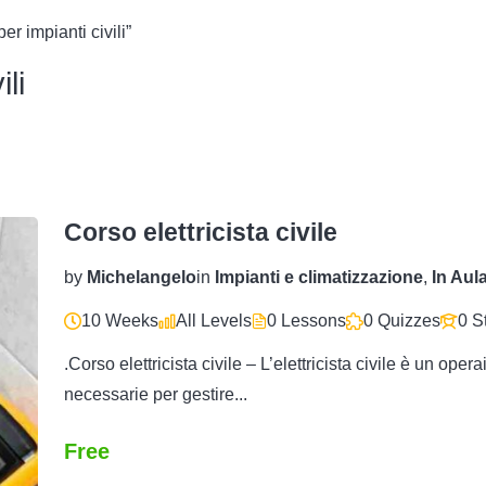
er impianti civili”
ili
Corso elettricista civile
by
Michelangelo
in
Impianti e climatizzazione
,
In Aul
10 Weeks
All Levels
0 Lessons
0 Quizzes
0 S
.Corso elettricista civile – L’elettricista civile è un op
necessarie per gestire...
Free