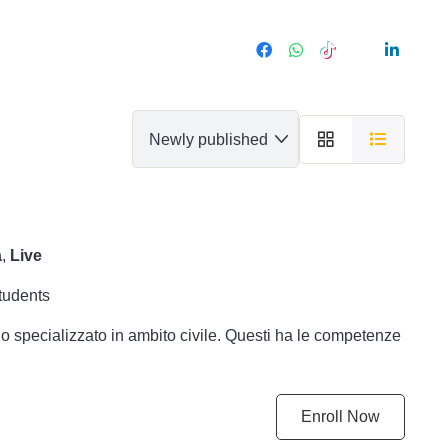
a
,
Live
tudents
eraio specializzato in ambito civile. Questi ha le competenze
Enroll Now