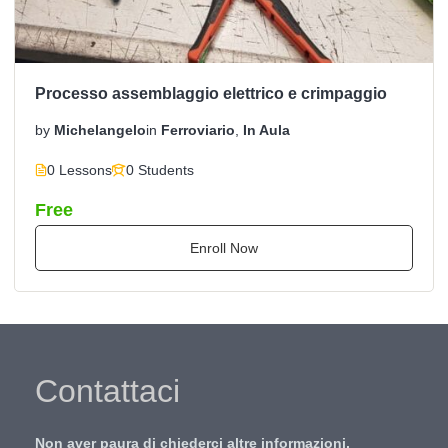
Processo assemblaggio elettrico e crimpaggio
by
Michelangelo
in
Ferroviario
,
In Aula
0 Lessons
0 Students
Free
Enroll Now
Contattaci
Non aver paura di chiederci altre informazioni,