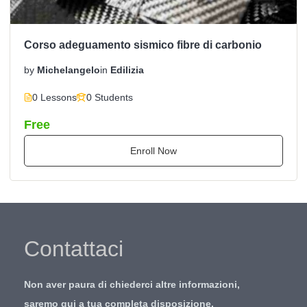
Corso adeguamento sismico fibre di carbonio
by
Michelangelo
in
Edilizia
0 Lessons
0 Students
Free
Enroll Now
Contattaci
Non aver paura di chiederci altre informazioni,
saremo qui a tua completa disposizione.