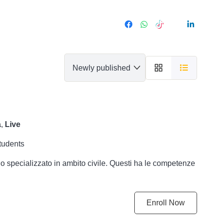
a
,
Live
tudents
eraio specializzato in ambito civile. Questi ha le competenze
Enroll Now