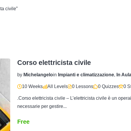
ta civile”
Corso elettricista civile
by
Michelangelo
in
Impianti e climatizzazione
,
In Aul
10 Weeks
All Levels
0 Lessons
0 Quizzes
0 S
.Corso elettricista civile – L’elettricista civile è un op
necessarie per gestire...
Free